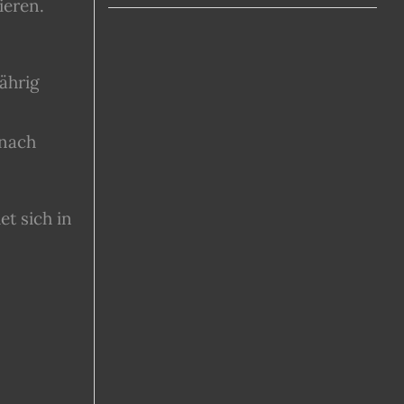
ieren.
ährig
 nach
t sich in
n