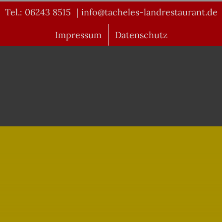
Tel.: 06243 8515
|
info@tacheles-landrestaurant.de
Impressum
Datenschutz