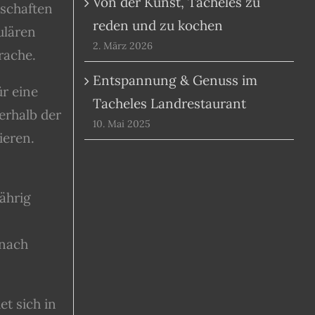
Von der Kunst, Tacheles zu
lschaften
reden und zu kochen
ulären
2. März 2026
rache.
Entspannung & Genuss im
r eine
Tacheles Landrestaurant
erhalb der
10. Mai 2025
ieren.
ährig
 nach
t sich in