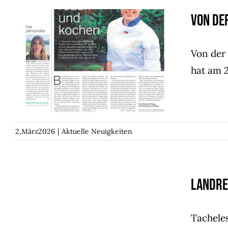
Von de
Von der Kunst, Tacheles
Von der
hat am 
zu reden und zu kochen
Aktuelle Neuigkeiten
2,März2026
|
Aktuelle Neuigkeiten
Landrestaurant Tacheles
Landre
im „SWR Treffpunkt“
Aktuelle Neuigkeiten
Tachele