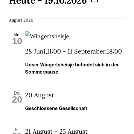
Veranstaltun
Heute
 - 
19.10.2026
Datum
wählen.
August 2026
Mo.
10
28 Juni,11:00
-
11 September,18:00
Unser Wingertsheisje befindet sich in der
Sommerpause
Do.
20 August
20
Geschlossene Gesellschaft
Fr.
21 August
-
25 August