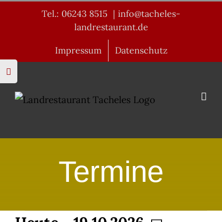
Zum
Tel.: 06243 8515
|
info@tacheles-
Inhalt
landrestaurant.de
springen
Impressum
Datenschutz
Toggle
Sliding
Bar
Area
Termine