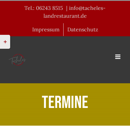
Zum
Tel.: 06243 8515
|
info@tacheles-
Inhalt
landrestaurant.de
springen
Impressum
Datenschutz
Toggle
Sliding
Bar
Area
Termine